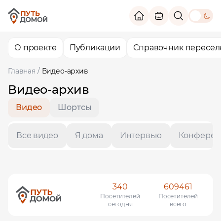
theme switc
О проекте
Публикации
Справочник пересел
Главная
/
Видео-архив
Видео-архив
Видео
Шортсы
Все видео
Я дома
Интервью
Конферен
340
609461
Помощь в трудоустройстве
Посетителей
Посетителей
ставьте заявку и мы подберем вам доступные варианты
сегодня
всего
рудоустройства в интересующей вас локации