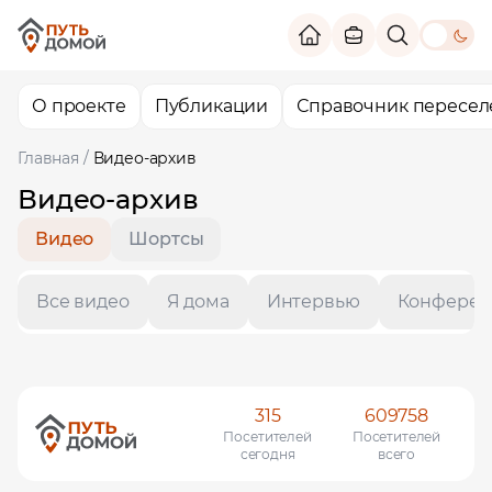
theme switc
О проекте
Публикации
Справочник пересел
Главная
/
Видео-архив
Видео-архив
Видео
Шортсы
Все видео
Я дома
Интервью
Конферен
315
609758
Помощь в трудоустройстве
Посетителей
Посетителей
ставьте заявку и мы подберем вам доступные варианты
сегодня
всего
рудоустройства в интересующей вас локации