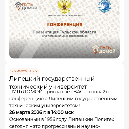
26 марта, 2026
Липецкий государственный
Помощь в трудоустройстве
технический университет
ставьте заявку и мы подберем вам доступные варианты
ПУТЬ ДОМОЙ приглашает ВАС на онлайн-
рудоустройства в интересующей вас локации
конференцию с Липецким государственным
Ваше имя
техническим университетом!
26 марта 2026 г. в 14:00 мск
Основанный в 1956 году, Липецкий Политех
сегодня – это прогрессивный научно-
Профессия