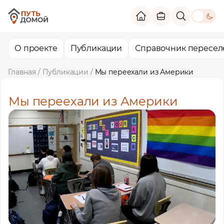
theme switc
О проекте
Публикации
Справочник пересел
Главная
/
Публикации
/
Мы переехали из Америки
Мы переехали из Америки