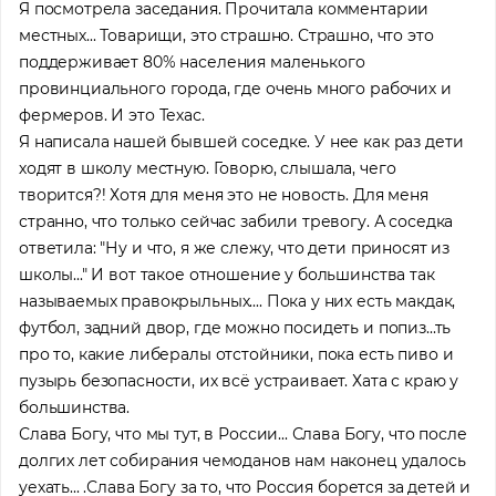
Я посмотрела заседания. Прочитала комментарии
местных... Товарищи, это страшно. Страшно, что это
поддерживает 80% населения маленького
провинциального города, где очень много рабочих и
фермеров. И это Техас.
Я написала нашей бывшей соседке. У нее как раз дети
ходят в школу местную. Говорю, слышала, чего
творится?! Хотя для меня это не новость. Для меня
странно, что только сейчас забили тревогу. А соседка
ответила: "Ну и что, я же слежу, что дети приносят из
школы..." И вот такое отношение у большинства так
называемых правокрыльных.... Пока у них есть макдак,
футбол, задний двор, где можно посидеть и попиз...ть
про то, какие либералы отстойники, пока есть пиво и
пузырь безопасности, их всё устраивает. Хата с краю у
большинства.
Слава Богу, что мы тут, в России... Слава Богу, что после
долгих лет собирания чемоданов нам наконец удалось
уехать... .Слава Богу за то, что Россия борется за детей и