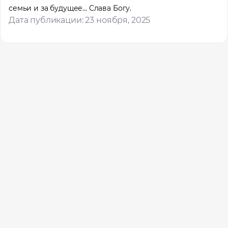
Помощь в трудоустройстве
семьи и за будущее... Слава Богу.
ставьте заявку и мы подберем вам доступные варианты
Дата публикации: 23 ноября, 2025
рудоустройства в интересующей вас локации
Ваше имя
Профессия
Местоположение