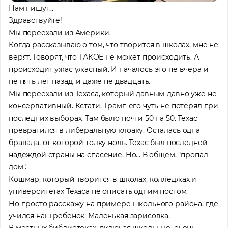
Нам пишут...
Здравствуйте!
Мы переехали из Америки.
Когда рассказываю о том, что творится в школах, мне не
верят. Говорят, что ТАКОЕ не может происходить. А
происходит ужас ужасный. И началось это не вчера и
не пять лет назад, и даже не двадцать.
Мы переехали из Техаса, который давным-давно уже не
консервативный. Кстати, Трамп его чуть не потерял при
последних выборах. Там было почти 50 на 50. Техас
превратился в либеральную клоаку. Осталась одна
бравада, от которой толку ноль. Техас был последней
надеждой страны на спасение. Но... В общем, "пропал
дом".
Кошмар, который творится в школах, колледжах и
университетах Техаса не описать одним постом.
Но просто расскажу на примере школьного района, где
учился наш ребёнок. Маленькая зарисовка.
В местных библиотеках, включая школьные, очень