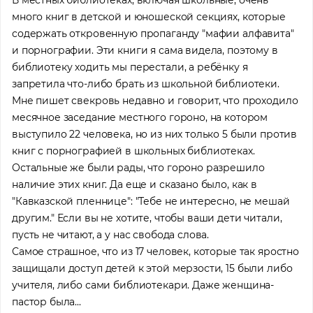
много книг в детской и юношеской секциях, которые
содержать откровенную пропаганду "мафии алфавита"
и порнографии. Эти книги я сама видела, поэтому в
библиотеку ходить мы перестали, а ребёнку я
запретила что-либо брать из школьной библиотеки.
Мне пишет свекровь недавно и говорит, что проходило
месячное заседание местного гороно, на котором
выступило 22 человека, но из них только 5 были против
книг с порнографией в школьных библиотеках.
Остальные же были рады, что гороно разрешило
наличие этих книг. Да еще и сказано было, как в
"Кавказской пленнице": "Тебе не интересно, не мешай
другим." Если вы не хотите, чтобы ваши дети читали,
пусть не читают, а у нас свобода слова.
Самое страшное, что из 17 человек, которые так яростно
защищали доступ детей к этой мерзости, 15 были либо
учителя, либо сами библиотекари. Даже женщина-
пастор была...