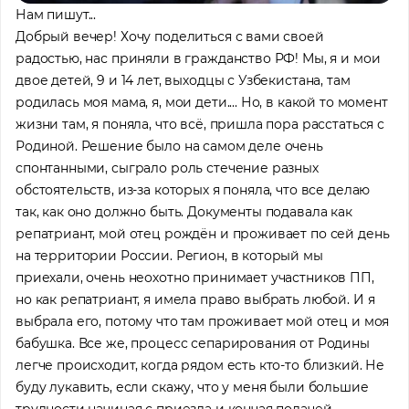
Нам пишут...
Добрый вечер! Хочу поделиться с вами своей
радостью, нас приняли в гражданство РФ! Мы, я и мои
двое детей, 9 и 14 лет, выходцы с Узбекистана, там
родилась моя мама, я, мои дети.... Но, в какой то момент
жизни там, я поняла, что всё, пришла пора расстаться с
Родиной. Решение было на самом деле очень
спонтанными, сыграло роль стечение разных
обстоятельств, из-за которых я поняла, что все делаю
так, как оно должно быть. Документы подавала как
репатриант, мой отец рождён и проживает по сей день
на территории России. Регион, в который мы
приехали, очень неохотно принимает участников ПП,
но как репатриант, я имела право выбрать любой. И я
выбрала его, потому что там проживает мой отец и моя
бабушка. Все же, процесс сепарирования от Родины
легче происходит, когда рядом есть кто-то близкий. Не
буду лукавить, если скажу, что у меня были большие
трудности начиная с приезда и кончая подачей