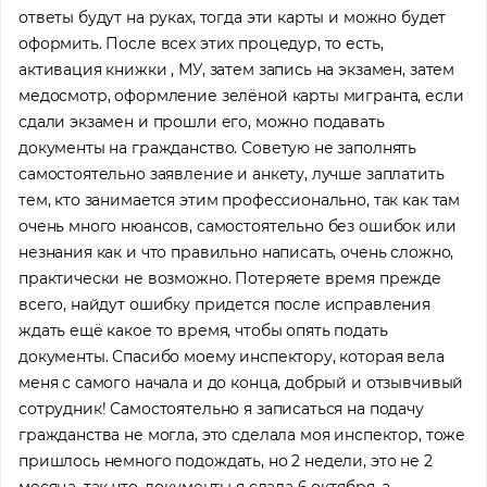
ответы будут на руках, тогда эти карты и можно будет
оформить. После всех этих процедур, то есть,
активация книжки , МУ, затем запись на экзамен, затем
медосмотр, оформление зелёной карты мигранта, если
сдали экзамен и прошли его, можно подавать
документы на гражданство. Советую не заполнять
самостоятельно заявление и анкету, лучше заплатить
тем, кто занимается этим профессионально, так как там
очень много нюансов, самостоятельно без ошибок или
незнания как и что правильно написать, очень сложно,
практически не возможно. Потеряете время прежде
всего, найдут ошибку придется после исправления
ждать ещё какое то время, чтобы опять подать
Помощь в трудоустройстве
документы. Спасибо моему инспектору, которая вела
ставьте заявку и мы подберем вам доступные варианты
меня с самого начала и до конца, добрый и отзывчивый
рудоустройства в интересующей вас локации
сотрудник! Самостоятельно я записаться на подачу
Ваше имя
гражданства не могла, это сделала моя инспектор, тоже
пришлось немного подождать, но 2 недели, это не 2
месяца, так что, документы я сдала 6 октября, а