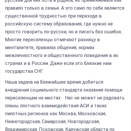
русский для них хоть и родной, но применяемый как
правило только в семье. А это само по себе является
существенной трудностью при переходе в
Помощь в трудоустройстве
российскую систему образования, где нужно не
ставьте заявку и мы подберем вам доступные варианты
рудоустройства в интересующей вас локации
просто говорить по-русски, но и писать без ошибок.
Многие переселенцы отмечают разницу в
Ваше имя
менталитете, правилах общения, нормах
межличностного и общественного поведения в их
странах и в России. Даже если это близкие нам
Профессия
государства СНГ.
Наша задача на ближайшее время добиться
Местоположение
внедрения социального стандарта оказания помощи
переселенцам на местах. Нас не может не радовать
планы плотного взаимодействия АСИ и таких
пилотных регионов как Москва, Московская,
Нижегородская, Самарская, Новгородская,
Владимирская, Псковская, Калужская области по