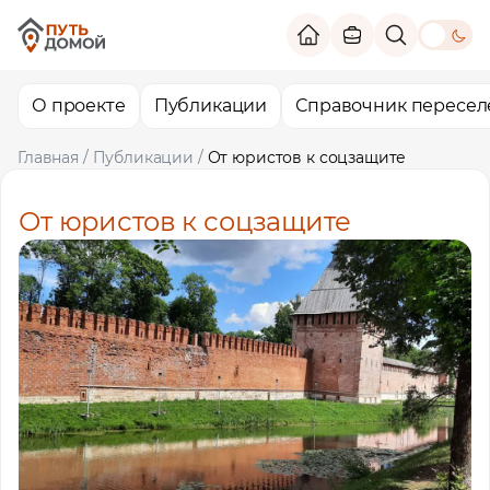
theme switc
О проекте
Публикации
Справочник пересел
Главная
/
Публикации
/
От юристов к соцзащите
От юристов к соцзащите