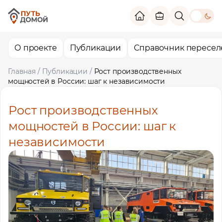
theme switc
О проекте
Публикации
Справочник пересел
Главная
/
Публикации
/
Рост производственных
мощностей в России: шаг к независимости
Рост производственных
мощностей в России: шаг к
независимости