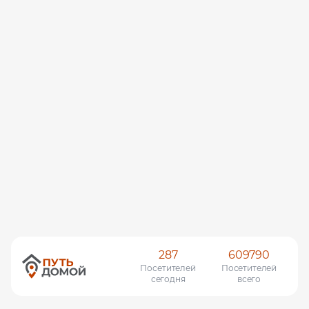
287
609790
Посетителей
Посетителей
сегодня
всего