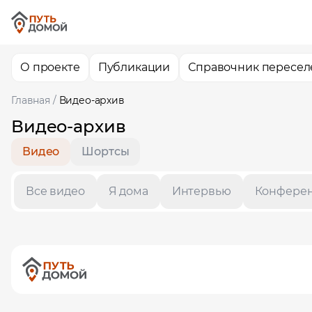
О проекте
Публикации
Справочник пересел
Главная
/
Видео-архив
Видео-архив
Видео
Шортсы
Все видео
Я дома
Интервью
Конфере
Помощь
Оставьте за
вас локаци
Ваше им