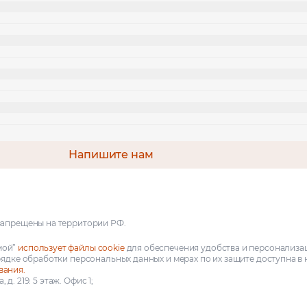
сия
оложение
Напишите нам
запрещены на территории РФ.
мой”
использует файлы cookie
для обеспечения удобства и персонализа
рядке обработки персональных данных и мерах по их защите доступна в
вания.
д. 219. 5 этаж. Офис 1;