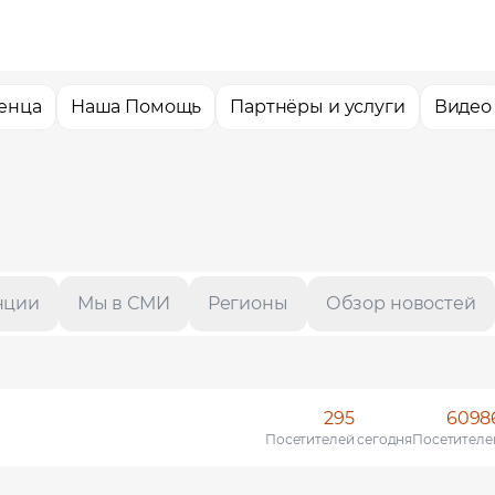
енца
Наша Помощь
Партнёры и услуги
Видео
нции
Мы в СМИ
Регионы
Обзор новостей
 в трудоустройстве
явку и мы подберем вам доступные варианты трудоустройства в интере
295
6098
и
Посетителей сегодня
Посетителе
я