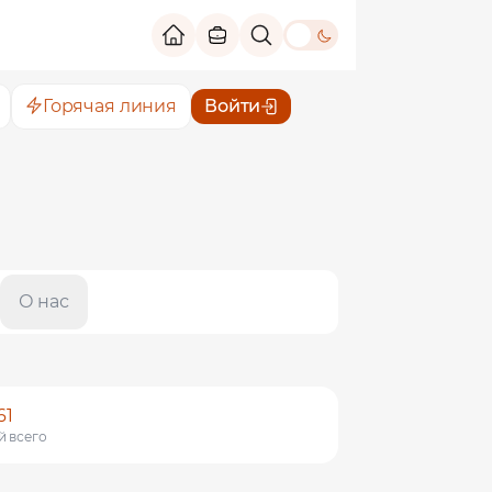
theme switch
Горячая линия
Войти
О нас
сующей
61
й всего