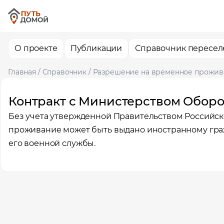
О проекте
Публикации
Справочник пересел
Главная
/
Справочник
/
Разрешение на временное прожив
Контракт с Министерством Обор
Без учета утвержденной Правительством Российс
проживание может быть выдано иностранному граж
его военной службы.