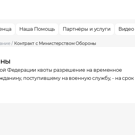
енца
Наша Помощь
Партнёры и услуги
Видео
ание
/
Контракт с Министерством Обороны
оны
кой Федерации квоты разрешение на временное
данину, поступившему на военную службу, - на срок