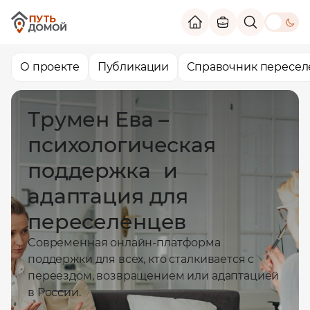
theme switc
О проекте
Публикации
Справочник пересел
Трумен Ева –
психологическая
поддержка и
адаптация для
переселенцев
Cовременная онлайн-платформа
поддержки для всех, кто сталкивается с
переездом, возвращением или адаптацией
в России.