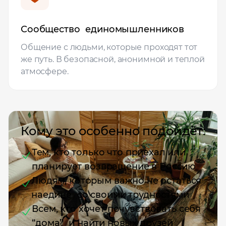
Сообщество единомышленников
Общение с людьми, которые проходят тот
же путь. В безопасной, анонимной и теплой
атмосфере.
Кому это особенно подойдёт:
Тем, кто только что приехал или
планирует возвращение в Россию
Людям, которым важно не остаться
наедине со своими трудностями
Всем, кто хочет почувствовать себя
“дома” и найти новых друзей