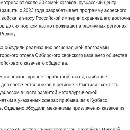
матривают около 30 семей казаков. Кузбасский центр
й защиты с 2023 года разрабатывает программу адресного
 войска, в эпоху Российской империи охранявшего восточ
ков до сих пор компактно проживают в различных регионах
Родину.
сса обсудили реализацию региональной программы
орского отдела Сибирского свойского казачьего общества,
ойскового казачьего общества.
ественников, уровне заработной платы, наиболее
для соотечественников в регионе. Отметили схожесть
Кузбассом в части развитой металлургической
анятым в указанных сферах прибывшим в Кузбасс
не. Отдельно обсудили механизмы привлечения казаков из
зачьего общества Сибирского казачьего войска Николай