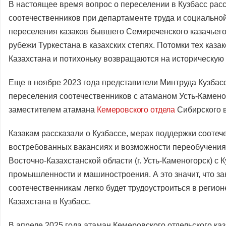
В настоящее время вопрос о переселении в Кузбасс расс
соотечественников при департаменте труда и социально
переселения казаков бывшего Семиреченского казачьего
рубежи Туркестана в казахских степях. Потомки тех каза
Казахстана и потихоньку возвращаются на историческую 
Еще в ноябре 2023 года представители Минтруда Кузба
переселения соотечественников с атаманом Усть-Каменог
заместителем атамана
Кемеровского отдела
Сибирского в
Казакам рассказали о Кузбассе, мерах поддержки соотеч
востребованных вакансиях и возможности переобучения 
Восточно-Казахстанской области (г. Усть-Каменогорск) с 
промышленности и машиностроения. А это значит, что з
соотечественникам легко будет трудоустроиться в регио
Казахстана в Кузбасс.
В апреле 2025 года атаман Кемеровского отдельского ка