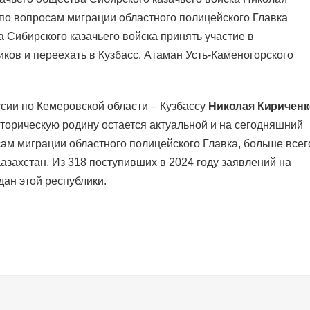
 по вопросам миграции областного полицейского Главка
 Сибирского казачьего войска принять участие в
ков и переехать в Кузбасс. Атаман Усть-Каменогорского
сии по Кемеровской области – Кузбассу
Николая Кириченк
торическую родину остается актуальной и на сегодняшний
ам миграции областного полицейского Главка, больше всег
азахстан. Из 318 поступивших в 2024 году заявлений на
ан этой республики.
 в трудоустройстве
явку и мы подберем вам доступные варианты трудоустройства в интере
и
я