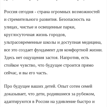
Россия сегодня - страна огромных возможностей
Помощь в трудоустройстве
и стремительного развития. Безопасность на
ставьте заявку и мы подберем вам доступные варианты
улицах, чистые и освещенные парки,
рудоустройства в интересующей вас локации
круглосуточная жизнь городов,
Ваше имя
ультрасовременные школы и доступная медицина,
все это создает фундамент для комфортной жизни.
Профессия
Здесь нет ощущения застоя. Напротив, есть
стойкое чувство, что будущее строится прямо
сейчас, и вы его часть.
Местоположение
Про будущее ваших детей. Опыт сотен семей
доказывает, что дети, родившиеся за рубежом,
адаптируются в России на удивление быстро и