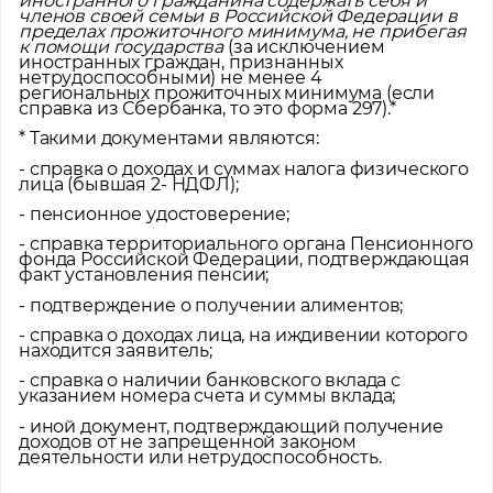
иностранного гражданина содержать себя и
рудоустройства в интересующей вас локации
членов своей семьи в Российской Федерации в
пределах прожиточного минимума, не прибегая
к помощи государства
(за исключением
Ваше имя
иностранных граждан, признанных
нетрудоспособными) не менее 4
региональных прожиточных минимума (если
справка из Сбербанка, то это форма 297).*
Профессия
* Такими документами являются:
- справка о доходах и суммах налога физического
лица (бывшая 2- НДФЛ);
- пенсионное удостоверение;
Местоположение
- справка территориального органа Пенсионного
фонда Российской Федерации, подтверждающая
факт установления пенсии;
- подтверждение о получении алиментов;
- справка о доходах лица, на иждивении которого
находится заявитель;
- справка о наличии банковского вклада с
указанием номера счета и суммы вклада;
- иной документ, подтверждающий получение
доходов от не запрещенной законом
деятельности или нетрудоспособность.