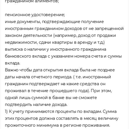
гражданином алиментов;
пенсионное удостоверение;
иные документы, подтверждающие получение
Помощь в трудоустройстве
иностранным гражданином доходов от не запрещенной
ставьте заявку и мы подберем вам доступные варианты
законом деятельности (например, доход от продажи
рудоустройства в интересующей вас локации
недвижимости, сдачи квартиры в аренду и т.д.)
Ваше имя
выписка о наличии у иностранного гражданина
банковского вклада с указанием номера счета и суммы
вклада.
Профессия
Важно чтобы дата открытия вклада была не позднее
даты начала отчетного периода. ( т.е. иностранный
гражданин подтверждает на какие средства он
Местоположение
проживал в течение прошедшего года). При этом,
одной лишь суммой в банке вы не сможете
подтвердить наличие дохода.
1) К учету принимаются проценты по вкладам. Сумма
этих процентов должна составлять в месяц величину
прожиточного минимума в регионе проживания.