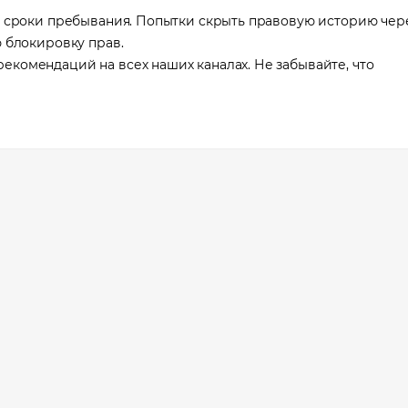
е сроки пребывания. Попытки скрыть правовую историю чер
 блокировку прав.
комендаций на всех наших каналах. Не забывайте, что
 в трудоустройстве
явку и мы подберем вам доступные варианты трудоустройства в интере
и
я
сия
оложение