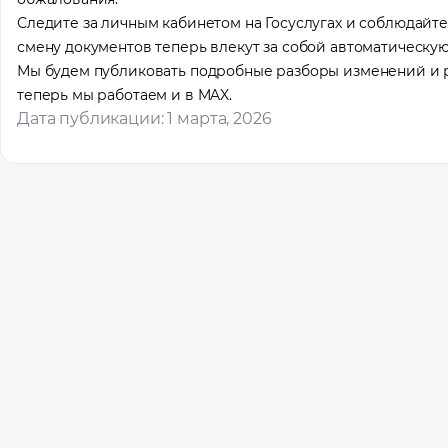
Следите за личным кабинетом на Госуслугах и соблюдайт
смену документов теперь влекут за собой автоматическую
Мы будем публиковать подробные разборы изменений и ре
теперь мы работаем и в MAX.
Дата публикации: 1 марта, 2026
Помощь
Оставьте за
вас локаци
Ваше им
Профес
Местоп