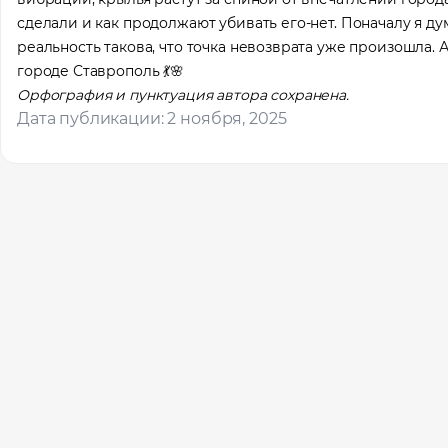
сделали и как продолжают убивать его-нет. Поначалу я дум
реальность такова, что точка невозврата уже произошла.
городе Ставрополь 💃🌸
Орфография и пунктуация автора сохранена.
Дата публикации: 2 ноября, 2025
Помощь
Оставьте за
вас локаци
Ваше им
Профес
Местоп