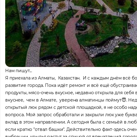
Нам пишут...
Я приехала из Алматы, Казахстан. И с каждым днём всё бо
развитие города. Пока идёт ремонт и всё ещё обустраивае
продукты, мясо-очень вкусное, недавно открыла для себя
вкуснее, чем в Алмате, уверена алматинцы поймут😇. Не
открытый люк рядом с детской площадкой, я не особо наде
вопроса. Мой запрос обработали и закрыли люк уже букв
вклад в этом направлении. А сегодня была с семьёй в лю
если кратко "отвал башки". Действительно факт-здесь оче
вибрации, крылья растут за спиной от впечатлений города