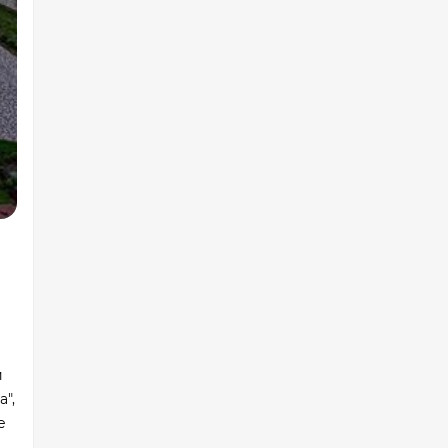
й
",
е
м