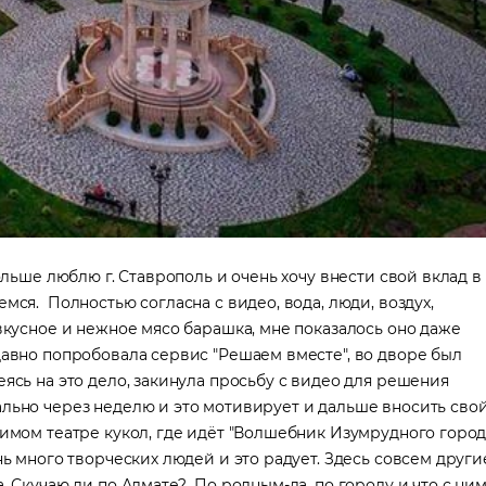
льше люблю г. Ставрополь и очень хочу внести свой вклад в
мся. Полностью согласна с видео, вода, люди, воздух,
 вкусное и нежное мясо барашка, мне показалось оно даже
давно попробовала сервис "Решаем вместе", во дворе был
ясь на это дело, закинула просьбу с видео для решения
ально через неделю и это мотивирует и дальше вносить сво
бимом театре кукол, где идёт "Волшебник Изумрудного города
нь много творческих людей и это радует. Здесь совсем други
. Скучаю ли по Алмате? По родным-да, по городу и что с ни