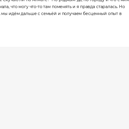
ала, что могу что-то там поменять и я правда старалась. Но
 А мы идём дальше с семьёй и получаем бесценный опыт в
 в трудоустройстве
явку и мы подберем вам доступные варианты трудоустройства в интере
и
я
сия
оложение