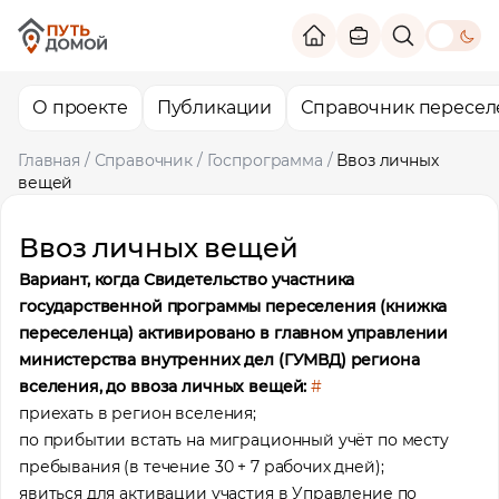
theme switc
О проекте
Публикации
Справочник пересел
Главная
/
Справочник
/
Госпрограмма
/
Ввоз личных
вещей
Ввоз личных вещей
Вариант, когда Свидетельство участника
государственной программы переселения (книжка
переселенца) активировано в главном управлении
министерства внутренних дел (ГУМВД) региона
вселения, до ввоза личных вещей:
#
приехать в регион вселения;
по прибытии встать на миграционный учёт по месту
пребывания (в течение 30 + 7 рабочих дней);
явиться для активации участия в Управление по