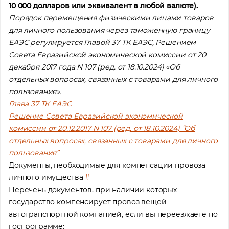
10 000 долларов или эквивалент в любой валюте).
Порядок перемещения физическими лицами товаров
для личного пользования через таможенную границу
ЕАЭС регулируется Главой 37 ТК ЕАЭС, Решением
Совета Евразийской экономической комиссии от 20
декабря 2017 года N 107 (ред. от 18.10.2024) «Об
отдельных вопросах, связанных с товарами для личного
пользования».
Глава 37 ТК ЕАЭС
Решение Совета Евразийской экономической
комиссии от 20.12.2017 N 107 (ред. от 18.10.2024) “Об
отдельных вопросах, связанных с товарами для личного
пользования”
Помощь в трудоустройстве
Документы, необходимые для компенсации провоза
ставьте заявку и мы подберем вам доступные варианты
личного имущества
#
рудоустройства в интересующей вас локации
Перечень документов, при наличии которых
государство компенсирует провоз вещей
Ваше имя
автотранспортной компанией, если вы переезжаете по
госпрограмме: